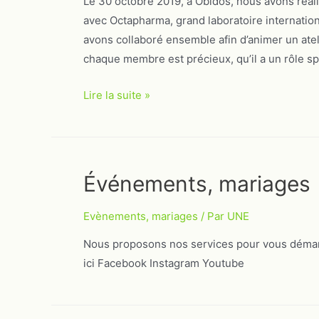
Le 30 octobre 2019, à Óbidos, nous avons réalisé
avec Octapharma, grand laboratoire internation
avons collaboré ensemble afin d’animer un atel
chaque membre est précieux, qu’il a un rôle s
Team
Lire la suite »
building
Octapharma
Événements, mariages
Evènements, mariages
/ Par
UNE
Nous proposons nos services pour vous démarq
ici Facebook Instagram Youtube