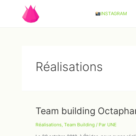
Aller
au
INSTAGRAM
contenu
Réalisations
Team building Octaph
Réalisations
,
Team Building
/ Par
UNE