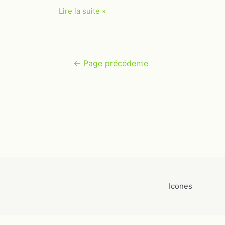
Team
Lire la suite »
building
forum
GS1
Navigation
←
Page précédente
des
articles
Icones