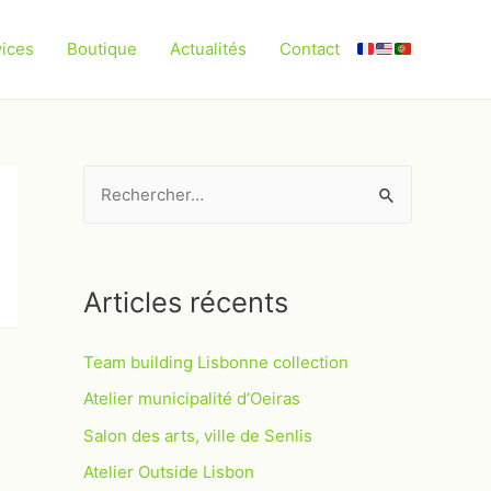
vices
Boutique
Actualités
Contact
R
e
c
h
Articles récents
e
r
Team building Lisbonne collection
c
Atelier municipalité d’Oeiras
h
Salon des arts, ville de Senlis
e
Atelier Outside Lisbon
r